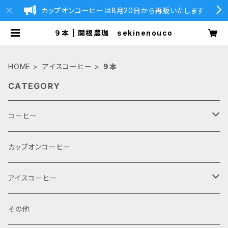
カップオンコーヒーは8月20日から再販いたします
９本 | 関根農珈 sekinenouco
HOME
アイスコーヒー
９本
CATEGORY
コーヒー
Fullcity roast 中煎り
カップオンコーヒー
プレミアムマイルドブレンド
French roast 深煎り
アイスコーヒー
モカ
デカフェ・ブレンド
お試しセット 100g 2袋
アイスコーヒー
その他