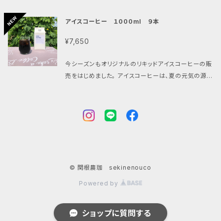
グアテマラ
コロンビア
お試しセット 100g 4袋
３本
アイスコーヒー １０００ml ９本
ブルーマウンテンブレンド
タンザニア
６本
¥7,650
マンデリン
今シーズンもオリジナルのリキッドアイスコーヒーの販
９本
売をはじめました。 アイスコーヒーは、夏の元気の源で
す！ 冷蔵庫でしっかり冷やしてから、グラスに氷を入れ
あおいそらブレンド
てゴクゴク飲んでください！ 本格ネルドリップ方式の丁
寧な抽出による、透明度が高いリキッドコーヒーです。
真夏のブレンド
夏の「涼味」を味わえるアイスコーヒーの定番です。 ア
イスコーヒーの清涼感が強く感じられるように、焙煎度
合とブレンドの配合にこだわりました。香りとコクがあ
りながら、飲みやすい苦さで酸味はなくて。あと味スッ
© 関根農珈 sekinenouco
キリで、なおかつミルク・シロップを入れてもコーヒー
の風味が引き立ってます！ 毎年ブレンドするコーヒー
Powered by
の種類を増やしています。今年はパプアニューギニアを
新たにミックスしてさらにおいしくなりました！ 【Frenc
ショップに質問する
h roast】 コロンビア 10% ブラジル 17% ﾊﾟﾌﾞｱﾆｭｰｷﾞ