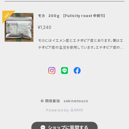
グアテマラ
コロンビア
お試しセット 100g 4袋
３本
モカ 200ｇ 【Fullcity roast 中煎り】
ブルーマウンテンブレンド
タンザニア
６本
¥1,240
マンデリン
モカにはイエメン産とエチオピア産とあります。僕はエ
９本
チオピア産の生豆を使用しています。エチオピア産の方
が生豆の品質に安定感があり、豊かな風味を持ってい
あおいそらブレンド
ると感じているからです。 豊かな香りのモカ好きな方へ
おすすめ ～個性的で豊かな香り コクあり 酸っぱく
真夏のブレンド
ない～ 個性のある生豆ほど焙煎に神経を使います。エ
チオピアもずいぶん焙煎した思い出があります。複雑な
特徴を持ち合わせているので、それを焙煎で引き出せ
ないこともあります。 失敗を繰り返して、集中力が培わ
© 関根農珈 sekinenouco
れた気がします。納得できる様に焼き上げた時にはやは
りやりがいを感じます。モカがそれほど好きではなかっ
Powered by
た方にもおすすめしたい１杯です。 使用しているモカ
（エチオピア産）について エチオピアの南西部、シダモ
ショップに質問する