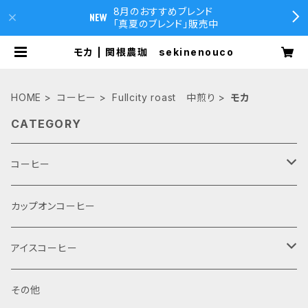
8月のおすすめブレンド
「真夏のブレンド」販売中
モカ | 関根農珈 sekinenouco
HOME
コーヒー
Fullcity roast 中煎り
モカ
CATEGORY
コーヒー
Fullcity roast 中煎り
カップオンコーヒー
プレミアムマイルドブレンド
French roast 深煎り
アイスコーヒー
モカ
デカフェ・ブレンド
お試しセット 100g 2袋
アイスコーヒー
その他